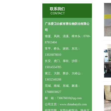
联系我们
CONTACT
广东爱卫白蚁有害生物防治有限公
司
塘厦、凤岗、清溪、樟木头：0769-
87913404
常平、桥头、谢岗、东坑：
13926878010
长安、虎门、厚街、沙田：
15014554785
黄江、大朗、寮步、大岭山：
13652540208
莞城、南城、东城、麻涌：
17688030627
邮 箱：
736676610@qq.com
公司主页：
www.chinabaiyifz.com
经营范围：
东莞白蚁防治
、
除虫灭