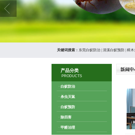
关键词搜索：
东莞白蚁防治
|
清溪白蚁预防
|
樟木
产品分类
PRODUCTS
·
白蚁防治
·
杀虫灭鼠
·
白蚁预防
·
除四害
·
甲醛治理