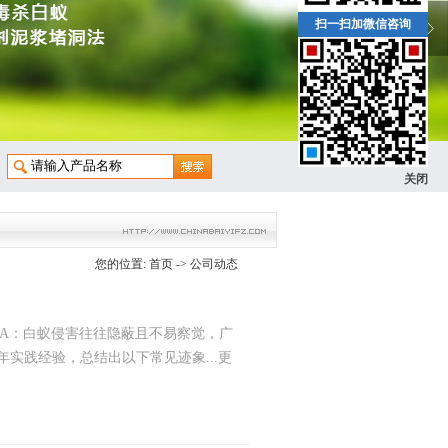
扫一扫加微信咨询
关闭
您的位置:
首页
->
公司动态
A：白蚁侵害往往隐蔽且不易察觉，广
实践经验，总结出以下常见迹象...更